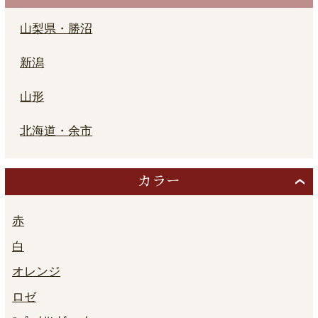
山梨県・勝沼
新潟
山形
北海道・余市
カラー
赤
白
オレンジ
ロゼ