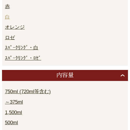
赤
白
オレンジ
ロゼ
ｽﾊﾟｰｸﾘﾝｸﾞ・白
ｽﾊﾟｰｸﾘﾝｸﾞ・ﾛｾﾞ
内容量
750ml (720ml等含む)
～375ml
1,500ml
500ml