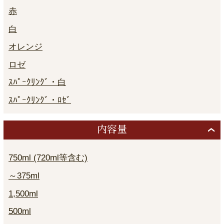
赤
白
オレンジ
ロゼ
ｽﾊﾟｰｸﾘﾝｸﾞ・白
ｽﾊﾟｰｸﾘﾝｸﾞ・ﾛｾﾞ
内容量
750ml (720ml等含む)
～375ml
1,500ml
500ml