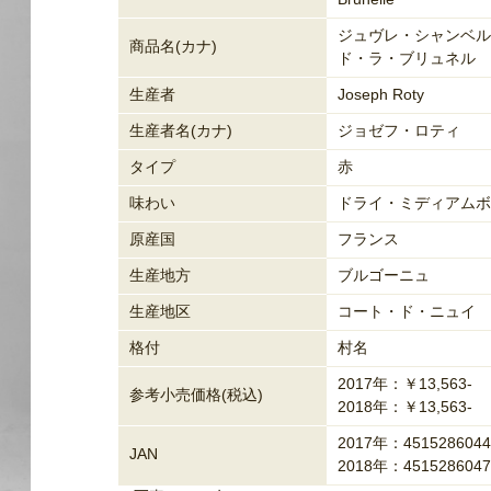
ジュヴレ・シャンベル
商品名(カナ)
ド・ラ・ブリュネル
生産者
Joseph Roty
生産者名(カナ)
ジョゼフ・ロティ
タイプ
赤
味わい
ドライ・ミディアムボ
原産国
フランス
生産地方
ブルゴーニュ
生産地区
コート・ド・ニュイ
格付
村名
2017年：￥13,563-
参考小売価格(税込)
2018年：￥13,563-
2017年：4515286044
JAN
2018年：4515286047