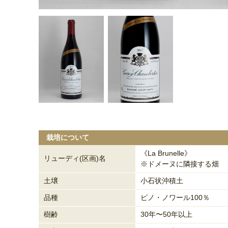
栽培について
《La Brunelle》
リューディ(区画)名
※ドメーヌに隣接する畑
土壌
小石状沖積土
品種
ピノ・ノワール100％
樹齢
30年〜50年以上