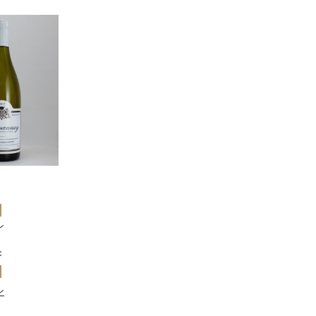
ン
c
ン