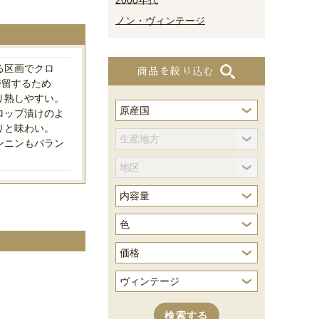
2000年代
ノン・ヴィンテージ
る区画でクロ
商品を絞り込む
滞留するため
り熟しやすい。
ロップ漬けのよ
りと味わい。
ンニンもバラン