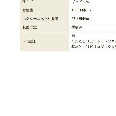
仕立て
ギュイヨ式
密植度
10,000本/ha
ヘクタールあたり収量
25-48hl/ha
収穫方法
手摘み
無
BIO認証
※ただしリュット・レゾネ
基本的にはビオロジックを