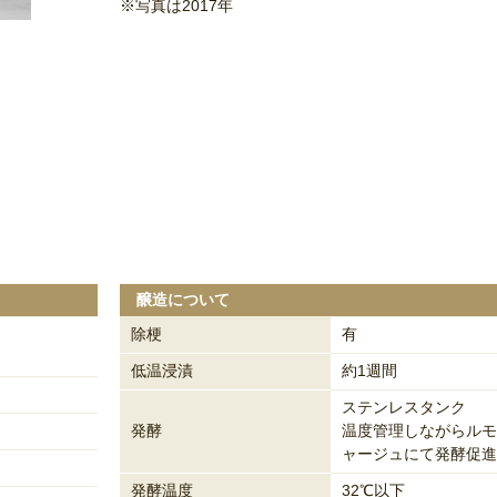
※写真は2017年
醸造について
除梗
有
低温浸漬
約1週間
ステンレスタンク
発酵
温度管理しながらルモ
ャージュにて発酵促進
発酵温度
32℃以下