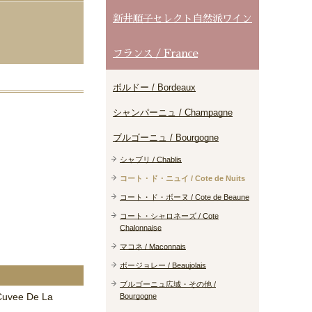
新井順子セレクト自然派ワイン
フランス / France
ボルドー / Bordeaux
シャンパーニュ / Champagne
ブルゴーニュ / Bourgogne
シャブリ / Chablis
コート・ド・ニュイ / Cote de Nuits
コート・ド・ボーヌ / Cote de Beaune
コート・シャロネーズ / Cote
Chalonnaise
マコネ / Maconnais
ボージョレー / Beaujolais
ブルゴーニュ広域・その他 /
Cuvee De La
Bourgogne