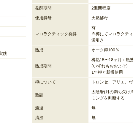
発酵期間
2週間程度
使用酵母
天然酵母
有
マロラクティック発酵
※樽にてマロラクティ
澱引き
熟成
オーク樽100％
実践
樽熟15〜18ヶ月＋瓶
熟成期間
(いずれもおおよそ)
1年樽と新樽使用
樽について
トロンセ、アリエ、ヴ
太陰暦(月の満ち欠け
瓶詰
ミングを判断する
濾過
無
清澄
無