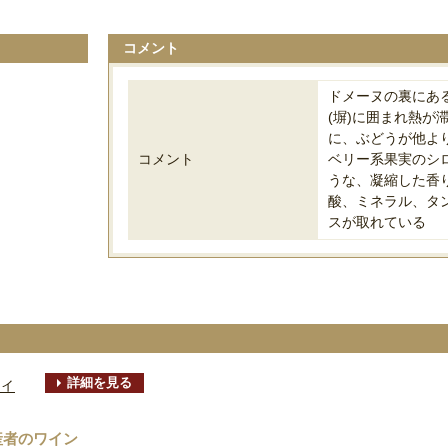
コメント
ドメーヌの裏にあ
(塀)に囲まれ熱が
に、ぶどうが他よ
コメント
ベリー系果実のシ
うな、凝縮した香
酸、ミネラル、タ
スが取れている
詳細を見る
ティ
産者のワイン