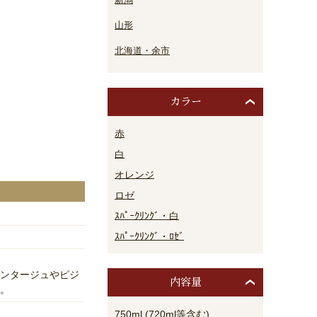
山形
北海道・余市
カラー
赤
白
オレンジ
ロゼ
ｽﾊﾟｰｸﾘﾝｸﾞ・白
ｽﾊﾟｰｸﾘﾝｸﾞ・ﾛｾﾞ
ンタージュやピジ
内容量
。
750ml (720ml等含む)