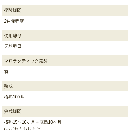
発酵期間
2週間程度
使用酵母
天然酵母
マロラクティック発酵
有
熟成
樽熟100％
熟成期間
樽熟15〜18ヶ月＋瓶熟10ヶ月
(いずれもおおよそ)