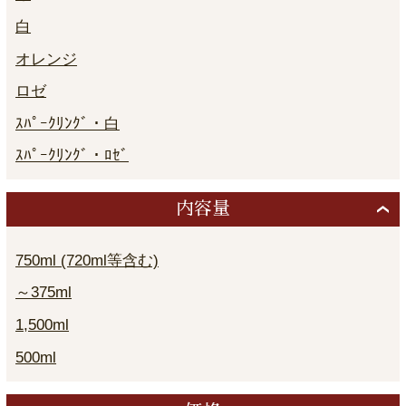
白
オレンジ
ロゼ
ｽﾊﾟｰｸﾘﾝｸﾞ・白
ｽﾊﾟｰｸﾘﾝｸﾞ・ﾛｾﾞ
内容量
750ml (720ml等含む)
～375ml
1,500ml
500ml