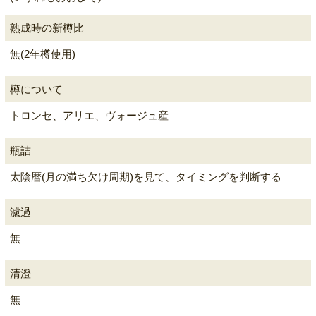
熟成時の新樽比
無(2年樽使用)
樽について
トロンセ、アリエ、ヴォージュ産
瓶詰
太陰暦(月の満ち欠け周期)を見て、タイミングを判断する
濾過
無
清澄
無