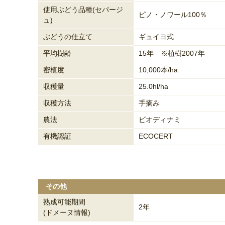
使用ぶどう品種(セパージ
ピノ・ノワール100％
ュ)
ぶどうの仕立て
ギュイヨ式
平均樹齢
15年 ※植樹2007年
密植度
10,000本/ha
収穫量
25.0hl/ha
収穫方法
手摘み
農法
ビオディナミ
有機認証
ECOCERT
その他
熟成可能期間
2年
(ドメーヌ情報)