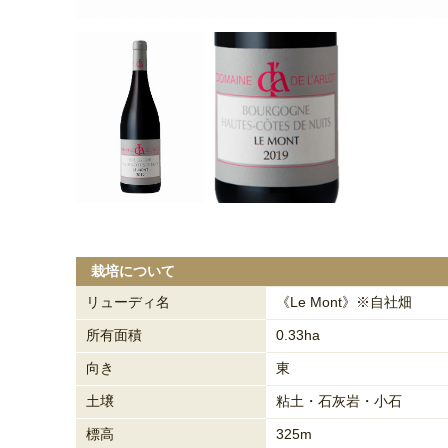
栽培について
リューディ名
《Le Mont》※自社畑
所有面積
0.33ha
向き
東
土壌
粘土・石灰岩・小石
標高
325m