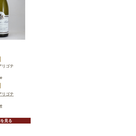
アリゴテ
te
アリゴテ
te
細を見る