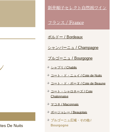
新井順子セレクト自然派ワイン
フランス / France
ボルドー / Bordeaux
シャンパーニュ / Champagne
ブルゴーニュ / Bourgogne
ン
シャブリ / Chablis
コート・ド・ニュイ / Cote de Nuits
コート・ド・ボーヌ / Cote de Beaune
コート・シャロネーズ / Cote
Chalonnaise
マコネ / Maconnais
ボージョレー / Beaujolais
ブルゴーニュ広域・その他 /
tes De Nuits
Bourgogne