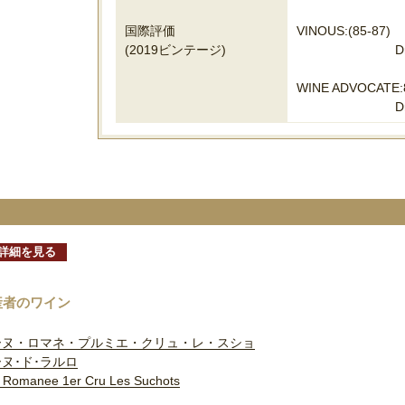
国際評価
VINOUS:(85-87)
(2019ビンテージ)
D
WINE ADVOCATE:
D
詳細を見る
産者のワイン
ーヌ・ロマネ・プルミエ・クリュ・レ・スショ
ヌ･ド･ラルロ
 Romanee 1er Cru Les Suchots