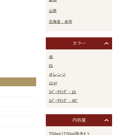
山形
北海道・余市
カラー
赤
白
オレンジ
ロゼ
ｽﾊﾟｰｸﾘﾝｸﾞ・白
ｽﾊﾟｰｸﾘﾝｸﾞ・ﾛｾﾞ
内容量
750ml (720ml等含む)