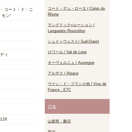
コート・デュ・ローヌ / Cotes du
・コート・ド・ニ
Rhone
・モン”
ラングドック=ルーション /
Languedoc-Roussillon
シュド＝ウェスト/ Sud-Ouest
ロワール / Val de Loire
ディ
オーヴェルニュ / Auvergne
アルザス / Alsace
ヴァン・ド・フランス他 / Vins de
France，ETC
日本
128
山梨県・勝沼
新潟