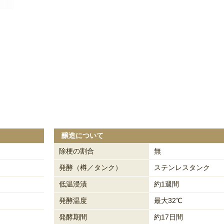
醸造について
除梗の割合
無
発酵（樽／タンク）
ステンレスタンク
低温浸漬
約1週間
発酵温度
最大32℃
発酵期間
約17日間