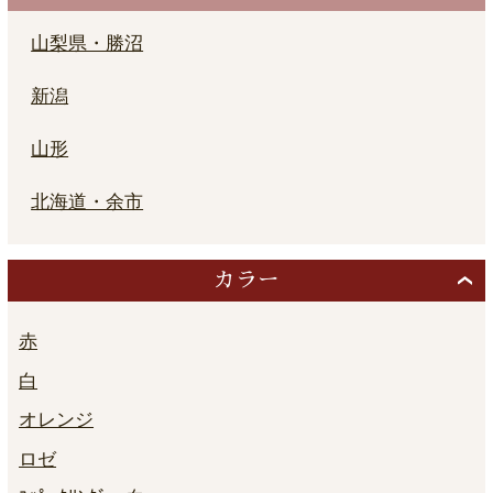
山梨県・勝沼
新潟
山形
北海道・余市
カラー
赤
白
オレンジ
ロゼ