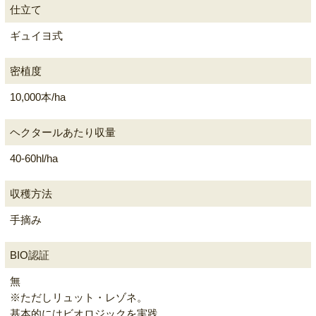
仕立て
ギュイヨ式
密植度
10,000本/ha
ヘクタールあたり収量
40-60hl/ha
収穫方法
手摘み
BIO認証
無
※ただしリュット・レゾネ。
基本的にはビオロジックを実践