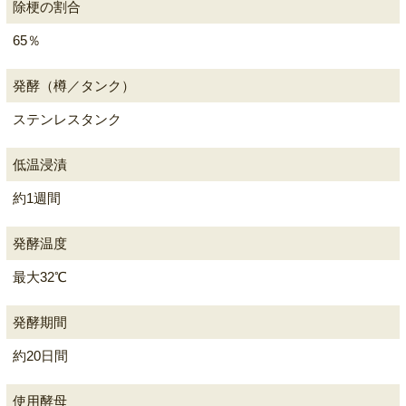
除梗の割合
65％
発酵（樽／タンク）
ステンレスタンク
低温浸漬
約1週間
発酵温度
最大32℃
発酵期間
約20日間
使用酵母