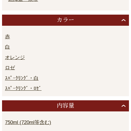
カラー
赤
白
オレンジ
ロゼ
ｽﾊﾟｰｸﾘﾝｸﾞ・白
ｽﾊﾟｰｸﾘﾝｸﾞ・ﾛｾﾞ
内容量
750ml (720ml等含む)