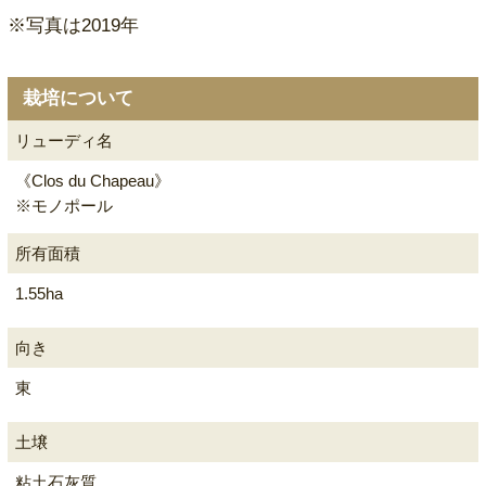
※写真は2019年
栽培について
リューディ名
《Clos du Chapeau》
※モノポール
所有面積
1.55ha
向き
東
土壌
粘土石灰質