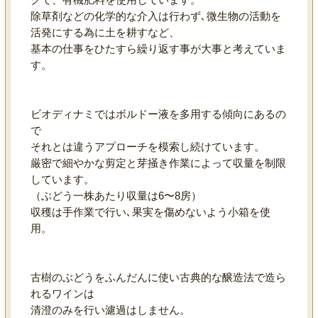
除草剤などの化学的な介入は行わず､微生物の活動を
活発にする為に土を耕すなど、
基本の仕事をひたすら繰り返す事が大事と考えていま
す。
ビオディナミではボルドー液を多用する傾向にあるの
で
それとは違うアプローチを模索し続けています。
厳密で細やかな剪定と芽掻き作業によって収量を制限
しています。
（ぶどう一株あたり収量は6〜8房）
収穫は手作業で行い､果実を傷めないよう小箱を使
用。
古樹のぶどうをふんだんに使い古典的な醸造法で造ら
れるワインは
清澄のみを行い濾過はしません。