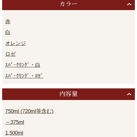
カラー
赤
白
オレンジ
ロゼ
ｽﾊﾟｰｸﾘﾝｸﾞ・白
ｽﾊﾟｰｸﾘﾝｸﾞ・ﾛｾﾞ
内容量
750ml (720ml等含む)
～375ml
1,500ml