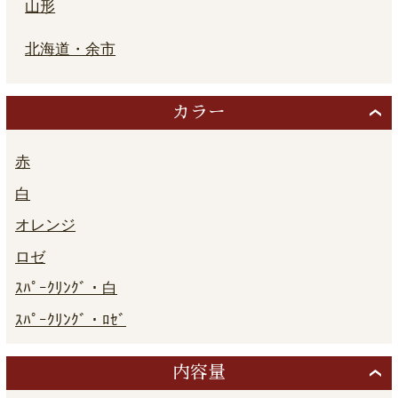
山形
北海道・余市
カラー
赤
白
オレンジ
ロゼ
ｽﾊﾟｰｸﾘﾝｸﾞ・白
ｽﾊﾟｰｸﾘﾝｸﾞ・ﾛｾﾞ
内容量