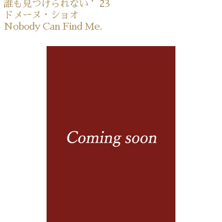
誰も見つけられない ’23
ドメーヌ・ショオ
Nobody Can Find Me.