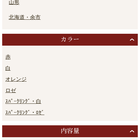
山形
北海道・余市
カラー
赤
白
オレンジ
ロゼ
ｽﾊﾟｰｸﾘﾝｸﾞ・白
ｽﾊﾟｰｸﾘﾝｸﾞ・ﾛｾﾞ
内容量