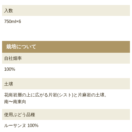
入数
750ml×6
栽培について
自社畑率
100%
土壌
花崗岩層の上に広がる片岩(シスト)と片麻岩の土壌。
南〜南東向
使用ぶどう品種
ルーサンヌ 100%