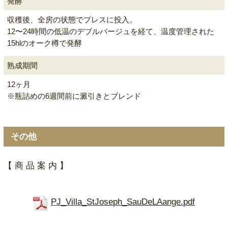
発酵
収穫後、全房の状態でプレスに投入。
12〜24時間の低温のデブルバージュを経て、温度管理された
15hlのオーク樽で発酵
熟成期間
12ヶ月
※瓶詰めの6週間前に澱引きとブレンド
その他
【 商 品 案 内 】
PJ_Villa_StJoseph_SauDeLAange.pdf