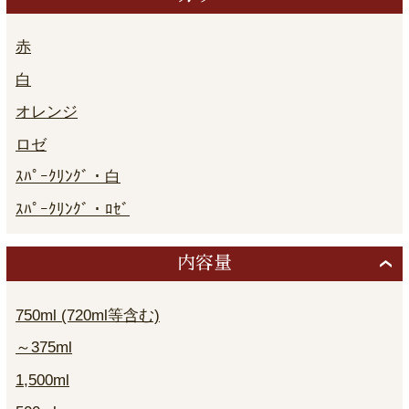
赤
白
オレンジ
ロゼ
ｽﾊﾟｰｸﾘﾝｸﾞ・白
ｽﾊﾟｰｸﾘﾝｸﾞ・ﾛｾﾞ
内容量
750ml (720ml等含む)
～375ml
1,500ml