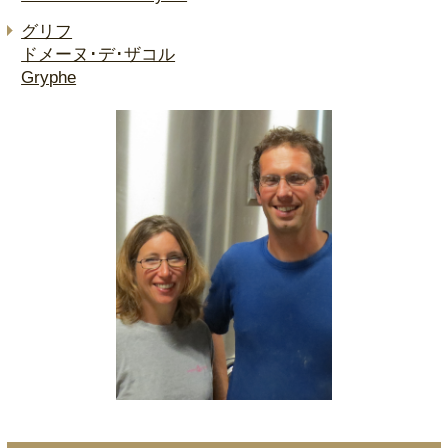
グリフ
ドメーヌ･デ･ザコル
Gryphe