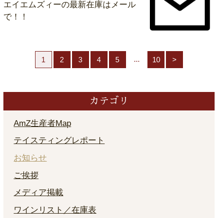
エイエムズィーの最新在庫はメール
で！！
...
1
2
3
4
5
10
>
カテゴリ
AmZ生産者Map
テイスティングレポート
お知らせ
ご挨拶
メディア掲載
ワインリスト／在庫表