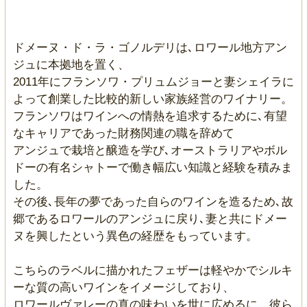
ドメーヌ・ド・ラ・ゴノルデリは､ロワール地方アン
ジュに本拠地を置く、
2011年にフランソワ・プリュムジョーと妻シェイラに
よって創業した比較的新しい家族経営のワイナリー。
フランソワはワインへの情熱を追求するために､有望
なキャリアであった財務関連の職を辞めて
アンジュで栽培と醸造を学び､オーストラリアやボル
ドーの有名シャトーで働き幅広い知識と経験を積みま
した。
その後､長年の夢であった自らのワインを造るため､故
郷であるロワールのアンジュに戻り､妻と共にドメー
ヌを興したという異色の経歴をもっています。
こちらのラベルに描かれたフェザーは軽やかでシルキ
ーな質の高いワインをイメージしており、
ロワールヴァレーの真の味わいを世に広めるに、彼ら