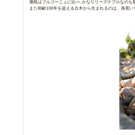
価格はブルゴーニュに比べ､かなりリーズナブルなのも
また樹齢100年を超える古木から生まれるのは、身震