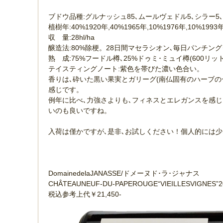
ブドウ品種:グルナッシュ85､ムールヴェドル5､シラー5
植樹年:40%1920年,40%1965年,10%1976年,10%1993
収 量:28hl/ha
醸造法:80%除梗。28日間マセラシオン､毎日パンチン
熟 成:75%フードル樽､25%ドゥミ･ミュイ樽(600リ
テイスティングノート:紫色を帯びた濃い色合い。
香りは､砕いた黒い果実とガリーグ(南仏固有のハーブ
感じです。
例年に比べ､力強さよりも､フィネスとエレガンスを感
いのも良いですね。
入荷は僅かですが､是非､お試しください！個人的には少
DomainedelaJANASSE/ドメーヌド･ラ･ジャナス
CHÂTEAUNEUF-DU-PAPEROUGE“VIEILLESVI
税込参考上代￥21,450-