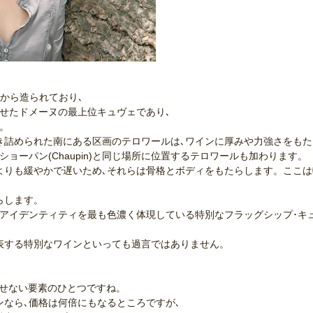
から造られており､
せたドメーヌの最上位キュヴェであり､
。
き詰められた南にある区画のテロワールは､ワインに厚みや力強さをも
ーパン(Chaupin)と同じ場所に位置するテロワールも加わります。
よりも緩やかで遅いため､それらは骨格とボディをもたらします。ここ
らします。
アイデンティティを最も色濃く体現している特別なフラッグシップ･キ
代表する特別なワインといっても過言ではありません。
見逃せない要素のひとつですね。
ンなら､価格は何倍にもなるところですが､