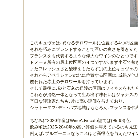
このキュヴェは､異なるテロワールに位置する4つの区画
それを巧みにブレンドすることで互いの良さを引き立た
フランスをも代表するような偉大なワインのひとつです
ドメーヌ所有の最上位区画の４つですが､まず小石で敷
またフレッシュさと酸味をもたらす別の上位キュヴェのショ
それからアペラシオンの北に位置する区画は､成熟が他
覆われた赤土のテロワールを持っています。
そして最後に､砂と石灰の丘陵の区画はフィネスをもた
これらが混然一体となって生み出す味わいはジャナスの
辛口な評論家たちも､常に高い評価を与えており､
シャトーヌフ･デュ･パプ地域はもちろん､フランスを
ちなみに2020年産はWineAdvocate誌では(95-98)点､
飲み頃は2025-2040年の高い評価を与えているのも
例えば､ブルゴーニュならこれほど高得点を与えたワイ