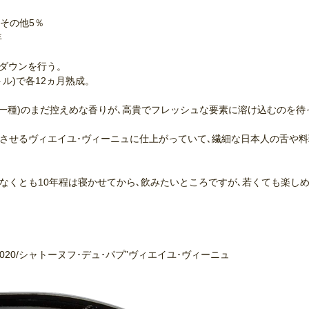
､その他5％
年
グダウンを行う。
ットル)で各12ヵ月熟成。
の一種)のまだ控えめな香りが､高貴でフレッシュな要素に溶け込むのを待
じさせるヴィエイユ･ヴィーニュに仕上がっていて､繊細な日本人の舌や
なくとも10年程は寝かせてから､飲みたいところですが､若くても楽し
GNES”2020/シャトーヌフ･デュ･パプ”ヴィエイユ･ヴィーニュ