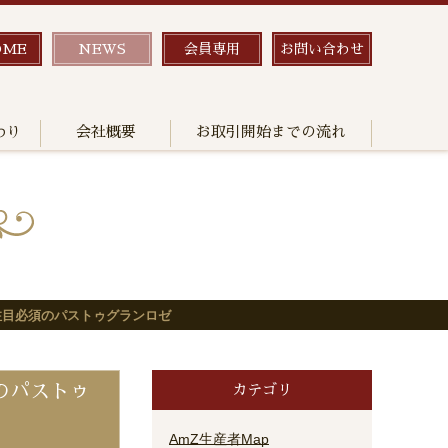
OME
NEWS
会員専用
お問い合わせ
わり
会社概要
お取引開始までの流れ
、注目必須のパストゥグランロゼ
のパストゥ
カテゴリ
AmZ生産者Map