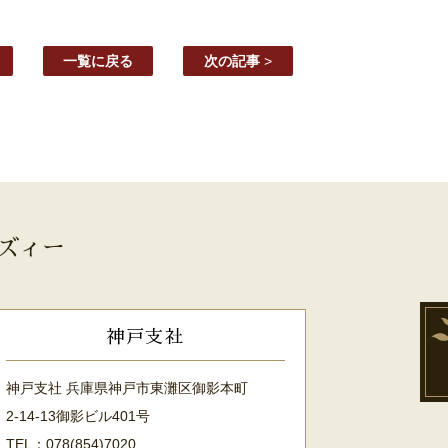
一覧に戻る
次の記事
>
ズィー
神戸支社
神戸支社 兵庫県神戸市東灘区御影本町
2-14-13御影ビル401号
TEL：078(854)7020