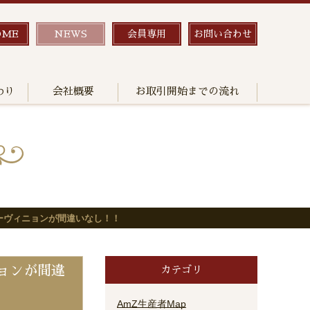
OME
NEWS
会員専用
お問い合わせ
わり
会社概要
お取引開始までの流れ
ソーヴィニョンが間違いなし！！
ニョンが間違
カテゴリ
AmZ生産者Map