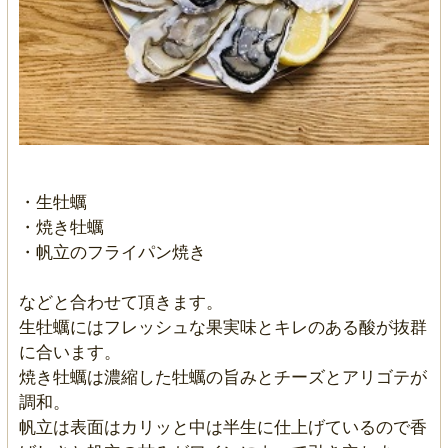
・生牡蠣
・焼き牡蠣
・帆立のフライパン焼き
などと合わせて頂きます。
生牡蠣にはフレッシュな果実味とキレのある酸が抜群
に合います。
焼き牡蠣は濃縮した牡蠣の旨みとチーズとアリゴテが
調和。
帆立は表面はカリッと中は半生に仕上げているので香