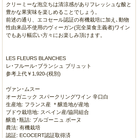
クリーミーな泡立ちは清涼感がありフレッシュな酸と
豊かな果実味を楽しめることでしょう。
前述の通り、エコセール認証の有機栽培に加え､動物
性由来品不使用のヴィーガン(完全菜食主義者)ワイン
でもあり幅広い方々にお楽しみ頂けます。
LES FLEURS BLANCHES
レ･フルール･ブランシュ ブリュット
参考上代￥1,920-(税別)
ヴァン･ムスー
オーガニック スパークリングワイン 辛口白
生産地: フランス産 ＊醸造地が産地
ブドウ栽培地: スペイン産/協同組合
醸造･瓶詰: ブルゴーニュ ボーヌ
農法: 有機栽培
認証: ECOCERT認証取得済