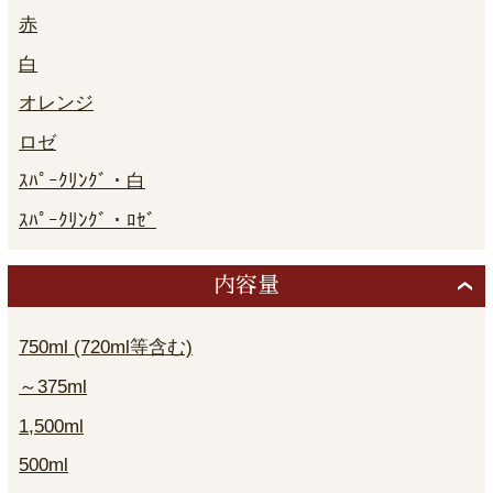
赤
白
オレンジ
ロゼ
ｽﾊﾟｰｸﾘﾝｸﾞ・白
ｽﾊﾟｰｸﾘﾝｸﾞ・ﾛｾﾞ
内容量
750ml (720ml等含む)
～375ml
1,500ml
500ml