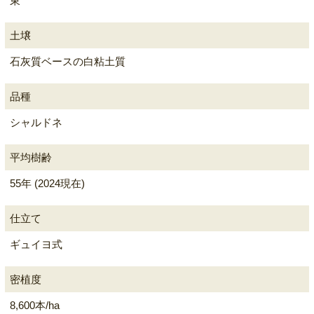
東
土壌
石灰質ベースの白粘土質
品種
シャルドネ
平均樹齢
55年 (2024現在)
仕立て
ギュイヨ式
密植度
8,600本/ha