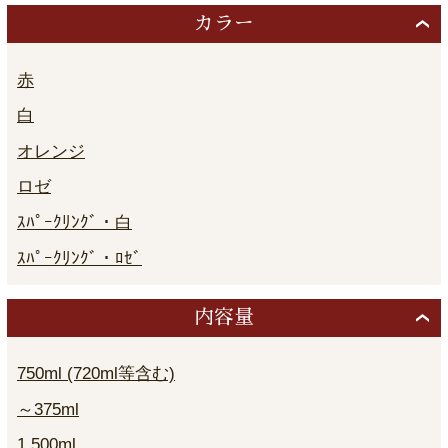
カラー
赤
白
オレンジ
ロゼ
ｽﾊﾟｰｸﾘﾝｸﾞ・白
ｽﾊﾟｰｸﾘﾝｸﾞ・ﾛｾﾞ
内容量
750ml (720ml等含む)
～375ml
1,500ml