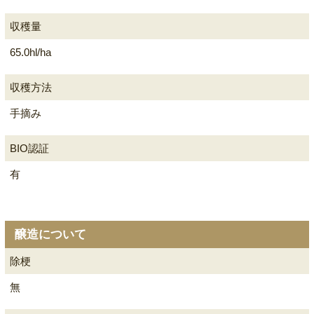
収穫量
65.0hl/ha
収穫方法
手摘み
BIO認証
有
醸造について
除梗
無