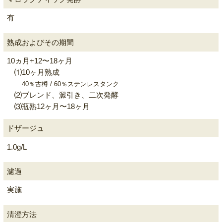
有
熟成およびその期間
10ヵ月+12〜18ヶ月
⑴10ヶ月熟成
40％古樽 / 60％ステンレスタンク
⑵ブレンド、澱引き、二次発酵
⑶瓶熟12ヶ月〜18ヶ月
ドザージュ
1.0g/L
濾過
実施
清澄方法