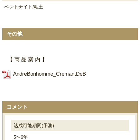
ベントナイト/粘土
その他
【 商 品 案 内 】
AndreBonhomme_CremantDeB
コメント
熟成可能期間(予測)
5〜6年