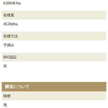
8,600本/ha
収穫量
45.0hl/ha
収穫方法
手摘み
BIO認証
有
醸造について
除梗
無