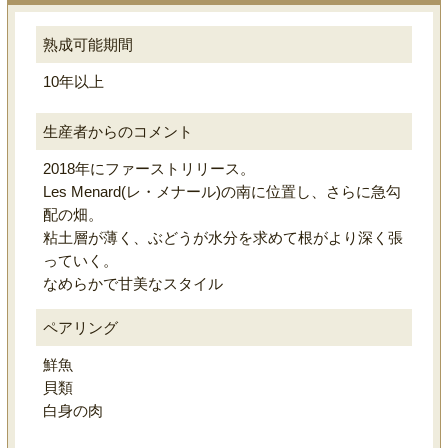
熟成可能期間
10年以上
生産者からのコメント
2018年にファーストリリース。
Les Menard(レ・メナール)の南に位置し、さらに急勾
配の畑。
粘土層が薄く、ぶどうが水分を求めて根がより深く張
っていく。
なめらかで甘美なスタイル
ペアリング
鮮魚
貝類
白身の肉