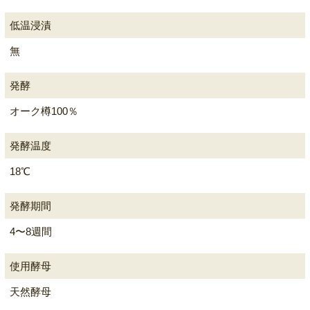
低温浸漬
無
発酵
オーク樽100％
発酵温度
18℃
発酵期間
4〜8週間
使用酵母
天然酵母