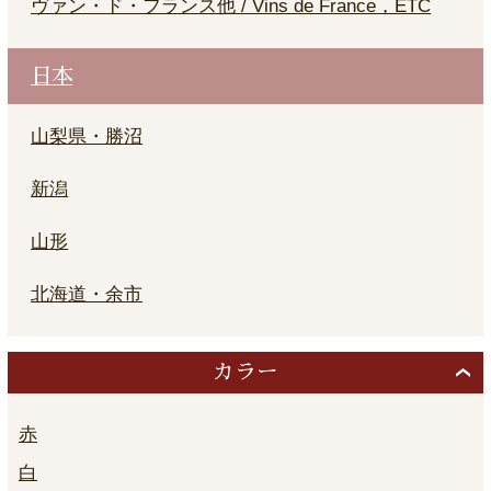
ヴァン・ド・フランス他 / Vins de France，ETC
日本
山梨県・勝沼
新潟
山形
北海道・余市
カラー
赤
白