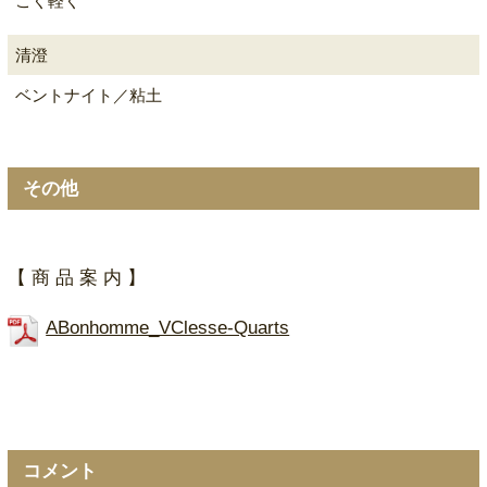
ごく軽く
清澄
ベントナイト／粘土
その他
【 商 品 案 内 】
ABonhomme_VClesse-Quarts
コメント