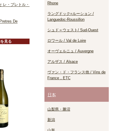
Rhone
セ レ・プレトル・
ラングドック=ルーション /
Languedoc-Roussillon
Pretres De
シュド＝ウェスト/ Sud-Ouest
ロワール / Val de Loire
細を見る
オーヴェルニュ / Auvergne
アルザス / Alsace
ヴァン・ド・フランス他 / Vins de
France，ETC
日本
山梨県・勝沼
新潟
山形