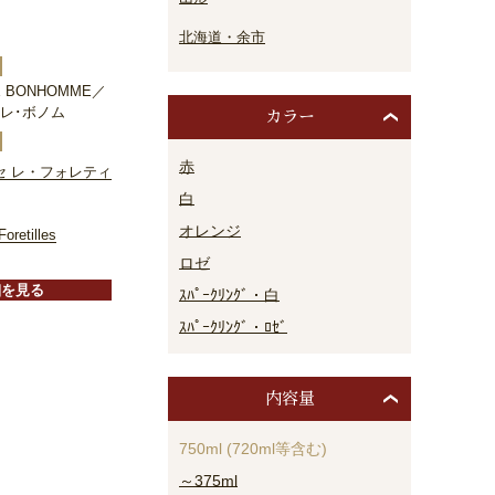
北海道・余市
RE BONHOMME／
レ･ボノム
カラー
赤
セ レ・フォレティ
白
オレンジ
oretilles
ロゼ
細を見る
ｽﾊﾟｰｸﾘﾝｸﾞ・白
ｽﾊﾟｰｸﾘﾝｸﾞ・ﾛｾﾞ
内容量
750ml (720ml等含む)
～375ml