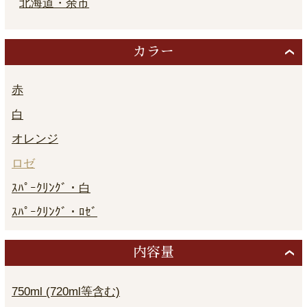
北海道・余市
カラー
赤
白
オレンジ
ロゼ
ｽﾊﾟｰｸﾘﾝｸﾞ・白
ｽﾊﾟｰｸﾘﾝｸﾞ・ﾛｾﾞ
内容量
750ml (720ml等含む)