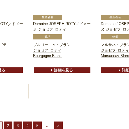
H ROTY／ドメー
Domaine JOSEPH ROTY／ドメー
Domaine JOS
ヌ ジョゼフ･ロティ
ヌ ジョゼフ･ロ
ゴテ
ブルゴーニュ・ブラン
マルサネ・ブラ
ジョゼフ･ロティ
ジョゼフ･ロティ
Bourgogne Blanc
Marsannay Blan
見る
詳細を見る
詳
...
2
3
4
5
>