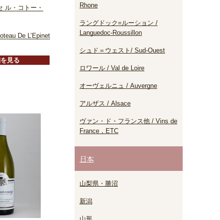
Rhone
セ ル・コトー・
ラングドック=ルーション /
Languedoc-Roussillon
oteau De L’Epinet
シュド＝ウェスト/ Sud-Ouest
細を見る
ロワール / Val de Loire
オーヴェルニュ / Auvergne
アルザス / Alsace
ヴァン・ド・フランス他 / Vins de
France，ETC
日本
山梨県・勝沼
新潟
山形