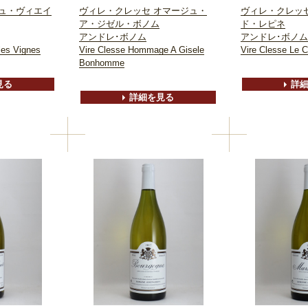
ュ・ヴィエイ
ヴィレ・クレッセ オマージュ・
ヴィレ・クレッ
ア・ジゼル・ボノム
ド・レピネ
アンドレ･ボノム
アンドレ･ボノム
les Vignes
Vire Clesse Hommage A Gisele
Vire Clesse Le C
Bonhomme
見る
詳
詳細を見る