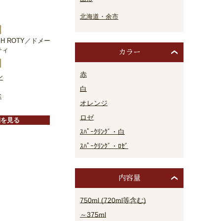
北海道・余市
EPH ROTY／ドメー
ティ
カラー
赤
ン
白
c
オレンジ
ロゼ
細を見る
ｽﾊﾟｰｸﾘﾝｸﾞ・白
ｽﾊﾟｰｸﾘﾝｸﾞ・ﾛｾﾞ
内容量
750ml (720ml等含む)
～375ml