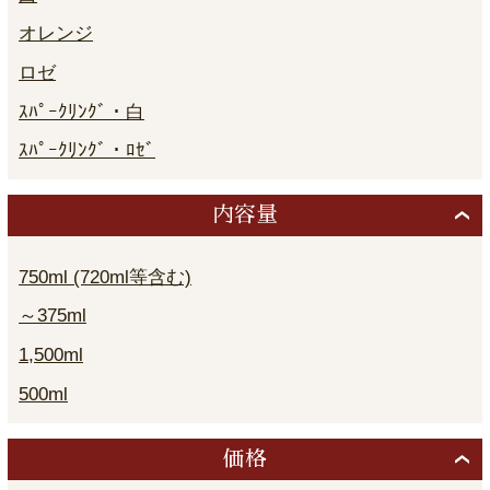
オレンジ
ロゼ
ｽﾊﾟｰｸﾘﾝｸﾞ・白
ｽﾊﾟｰｸﾘﾝｸﾞ・ﾛｾﾞ
内容量
750ml (720ml等含む)
～375ml
1,500ml
500ml
価格