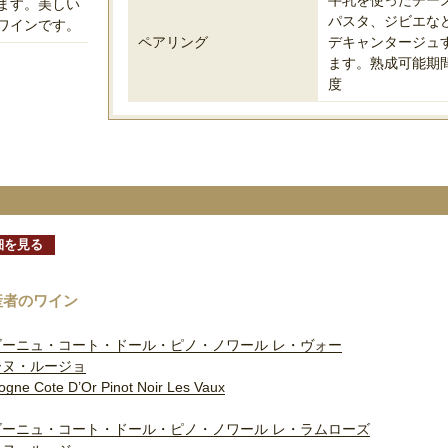
ます。美しい
パスタ、ジビエな
ワインです。
ペアリング
デキャンタージュ
ます。熟成可能期間
度
細を見る
産者のワイン
ゴーニュ・コート・ドール・ピノ・ノワール レ・ヴォー
ーヌ・ルージョ
ogne Cote D’Or Pinot Noir Les Vaux
ゴーニュ・コート・ドール・ピノ・ノワール レ・ラムローズ