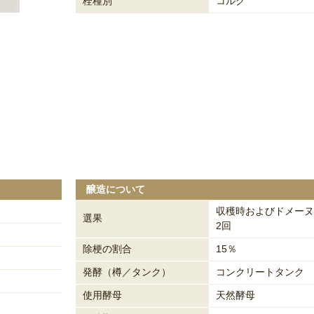
栓種別
コルク
醸造について
収穫時およびドメーヌ
選果
2回
除梗の割合
15％
発酵（樽／タンク）
コンクリートタンク
使用酵母
天然酵母