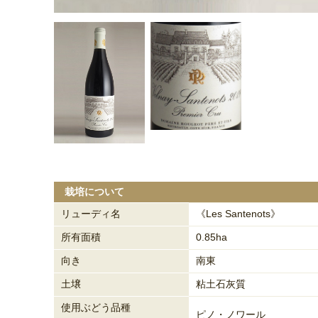
栽培について
リューディ名
《Les Santenots》
所有面積
0.85ha
向き
南東
土壌
粘土石灰質
使用ぶどう品種
ピノ・ノワール