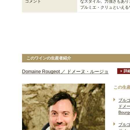
コメント
なスタイル。力強さもあり
プルミエ・クリュといえる
このワインの生産者紹介
詳
Domaine Rougeot ／ ドメーヌ・ルージョ
この生
ブル
ドメ
Bourg
ブル