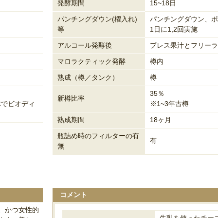
発酵期間
15~18日
パンチングダウン(櫂入れ)
パンチングダウン、ポ
等
1日に1,2回実施
アルコール発酵後
プレス果汁とフリーラ
マロラクティック発酵
樽内
熟成（樽／タンク）
樽
35％
新樽比率
体でビオディ
※1~3年古樽
熟成期間
18ヶ月
瓶詰め時のフィルターの有
有
無
コメント
、かつ女性的
牛乳を使ったチー