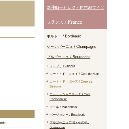
新井順子セレクト自然派ワイン
フランス / France
ボルドー / Bordeaux
シャンパーニュ / Champagne
ブルゴーニュ / Bourgogne
シャブリ / Chablis
コート・ド・ニュイ / Cote de Nuits
コート・ド・ボーヌ / Cote de
Beaune
コート・シャロネーズ / Cote
Chalonnaise
マコネ / Maconnais
ボージョレー / Beaujolais
nots
ブルゴーニュ広域・その他 /
Bourgogne