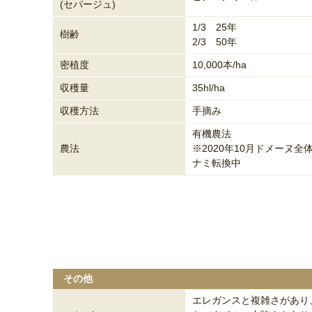
(セパージュ)
1/3 25年
樹齢
2/3 50年
密植度
10,000本/ha
収穫量
35hl/ha
収穫方法
手摘み
有機農法
農法
※2020年10月ドメーヌ全
ナミ転換中
その他
エレガンスと複雑さがあり