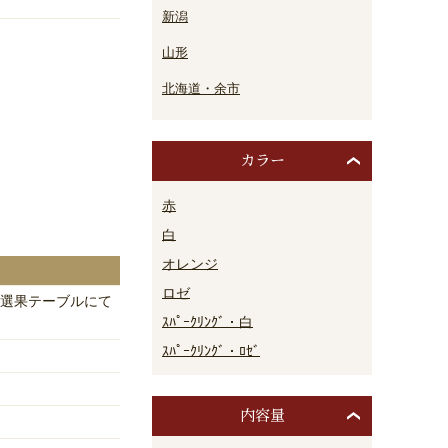
新潟
山形
北海道・余市
カラー
赤
白
オレンジ
ロゼ
選果テーブルにて
ｽﾊﾟｰｸﾘﾝｸﾞ・白
ｽﾊﾟｰｸﾘﾝｸﾞ・ﾛｾﾞ
内容量