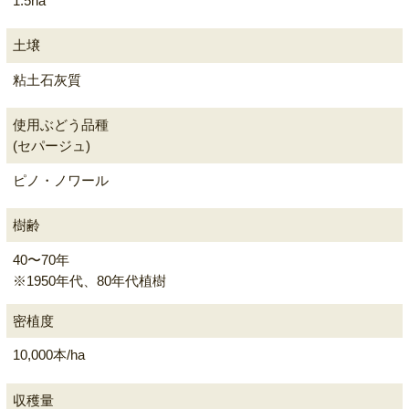
1.5ha
土壌
粘土石灰質
使用ぶどう品種
(セパージュ)
ピノ・ノワール
樹齢
40〜70年
※1950年代、80年代植樹
密植度
10,000本/ha
収穫量