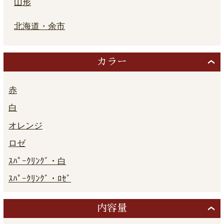
山形
北海道・余市
カラー
赤
白
オレンジ
ロゼ
ｽﾊﾟｰｸﾘﾝｸﾞ・白
ｽﾊﾟｰｸﾘﾝｸﾞ・ﾛｾﾞ
内容量