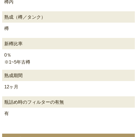
樽内
熟成（樽／タンク）
樽
新樽比率
0％
※1~5年古樽
熟成期間
12ヶ月
瓶詰め時のフィルターの有無
有