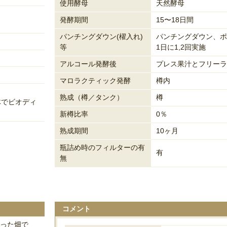
使用酵母
天然酵母
発酵期間
15〜18日間
パンチングダウン(櫂入れ)
パンチングダウン、ポ
等
1日に1,2回実施
アルコール発酵後
プレス果汁とフリーラ
マロラクティック発酵
樽内
熟成（樽／タンク）
樽
体でビオディ
新樽比率
0％
熟成期間
10ヶ月
瓶詰め時のフィルターの有
有
無
コメント
わった畑で