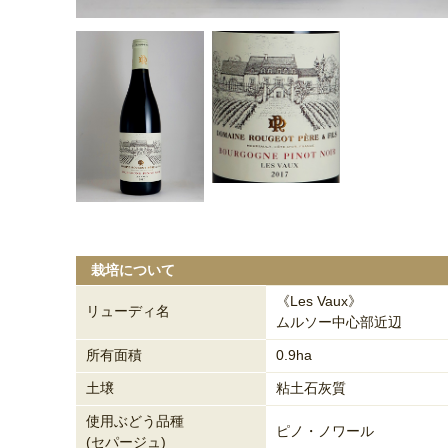
栽培について
《Les Vaux》
リューディ名
ムルソー中心部近辺
所有面積
0.9ha
土壌
粘土石灰質
使用ぶどう品種
ピノ・ノワール
(セパージュ)