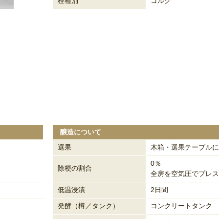
栓種別
コルク
醸造について
選果
木箱・選果テーブルに
0％
除梗の割合
全房を空気圧でプレス
低温浸漬
2日間
発酵（樽／タンク）
コンクリートタンク