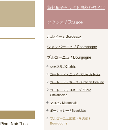
新井順子セレクト自然派ワイン
フランス / France
ボルドー / Bordeaux
シャンパーニュ / Champagne
ブルゴーニュ / Bourgogne
シャブリ / Chablis
コート・ド・ニュイ / Cote de Nuits
コート・ド・ボーヌ / Cote de Beaune
コート・シャロネーズ / Cote
Chalonnaise
マコネ / Maconnais
ボージョレー / Beaujolais
ブルゴーニュ広域・その他 /
Pinot Noir “Les
Bourgogne