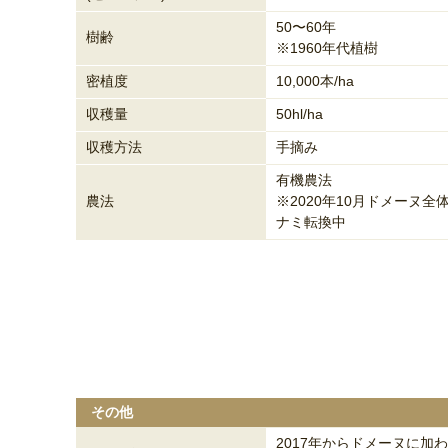
50〜60年
樹齢
※1960年代植樹
密植度
10,000本/ha
収穫量
50hl/ha
収穫方法
手摘み
有機農法
農法
※2020年10月ドメーヌ全
ナミ転換中
その他
2017年からドメーヌに加