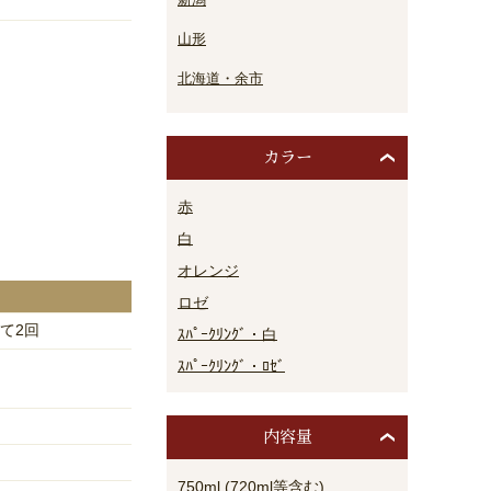
山形
北海道・余市
カラー
赤
白
オレンジ
ロゼ
て2回
ｽﾊﾟｰｸﾘﾝｸﾞ・白
ｽﾊﾟｰｸﾘﾝｸﾞ・ﾛｾﾞ
内容量
750ml (720ml等含む)