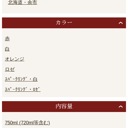
北海道・余市
カラー
赤
白
オレンジ
ロゼ
ｽﾊﾟｰｸﾘﾝｸﾞ・白
ｽﾊﾟｰｸﾘﾝｸﾞ・ﾛｾﾞ
内容量
750ml (720ml等含む)