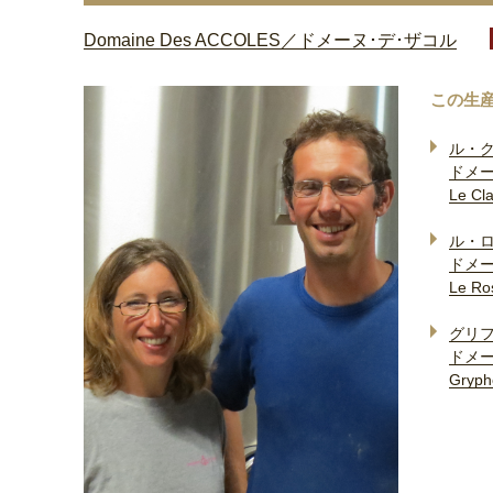
Domaine Des ACCOLES／ドメーヌ･デ･ザコル
この生
ル・
ドメー
Le Cla
ル・
ドメー
Le Ro
グリ
ドメー
Gryph