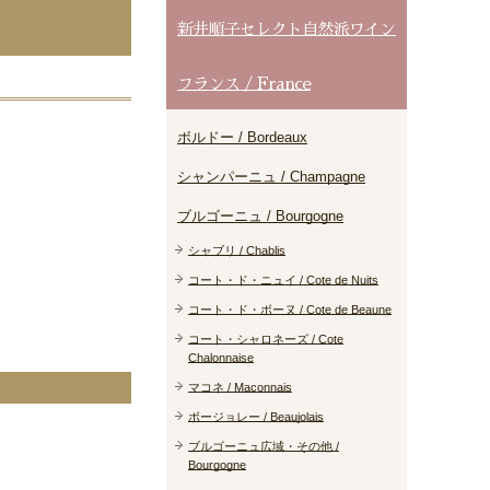
新井順子セレクト自然派ワイン
フランス / France
ボルドー / Bordeaux
シャンパーニュ / Champagne
ブルゴーニュ / Bourgogne
シャブリ / Chablis
コート・ド・ニュイ / Cote de Nuits
コート・ド・ボーヌ / Cote de Beaune
コート・シャロネーズ / Cote
Chalonnaise
マコネ / Maconnais
ボージョレー / Beaujolais
ブルゴーニュ広域・その他 /
Bourgogne