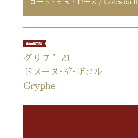
コート・デュ・ローヌ / Cotes du R
グリフ ’21
ドメーヌ･デ･ザコル
Gryphe