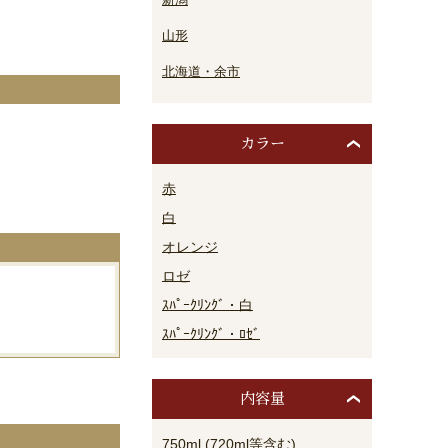
山形
北海道・余市
カラー
。
赤
白
オレンジ
ロゼ
ｽﾊﾟｰｸﾘﾝｸﾞ・白
ｽﾊﾟｰｸﾘﾝｸﾞ・ﾛｾﾞ
内容量
750ml (720ml等含む)