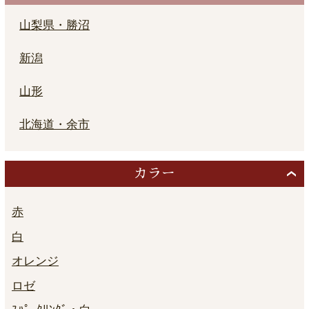
山梨県・勝沼
新潟
山形
北海道・余市
カラー
赤
白
オレンジ
ロゼ