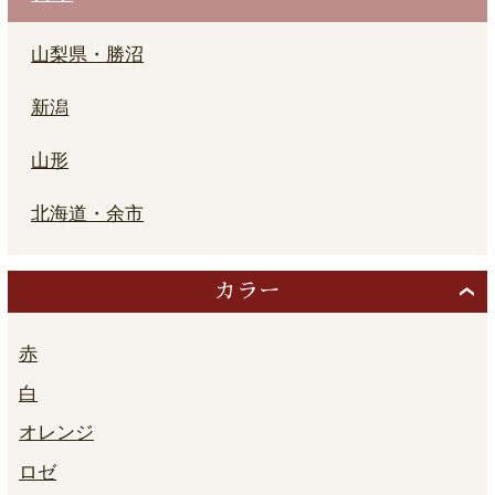
山梨県・勝沼
新潟
山形
北海道・余市
カラー
赤
白
オレンジ
ロゼ