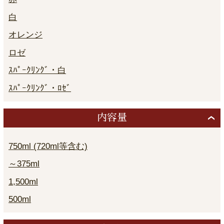
白
オレンジ
ロゼ
ｽﾊﾟｰｸﾘﾝｸﾞ・白
ｽﾊﾟｰｸﾘﾝｸﾞ・ﾛｾﾞ
内容量
750ml (720ml等含む)
～375ml
1,500ml
500ml