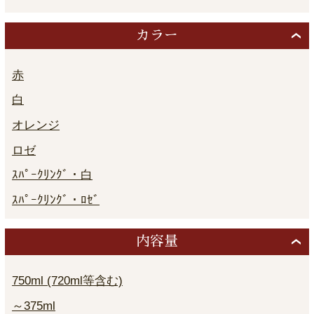
カラー
赤
白
オレンジ
ロゼ
ｽﾊﾟｰｸﾘﾝｸﾞ・白
ｽﾊﾟｰｸﾘﾝｸﾞ・ﾛｾﾞ
内容量
750ml (720ml等含む)
～375ml