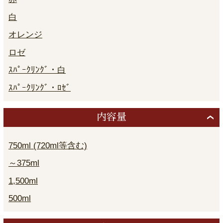
白
オレンジ
ロゼ
ｽﾊﾟｰｸﾘﾝｸﾞ・白
ｽﾊﾟｰｸﾘﾝｸﾞ・ﾛｾﾞ
内容量
750ml (720ml等含む)
～375ml
1,500ml
500ml