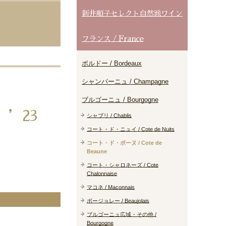
新井順子セレクト自然派ワイン
フランス / France
ボルドー / Bordeaux
シャンパーニュ / Champagne
ブルゴーニュ / Bourgogne
’23
シャブリ / Chablis
コート・ド・ニュイ / Cote de Nuits
コート・ド・ボーヌ / Cote de
Beaune
コート・シャロネーズ / Cote
Chalonnaise
マコネ / Maconnais
ボージョレー / Beaujolais
ブルゴーニュ広域・その他 /
Bourgogne