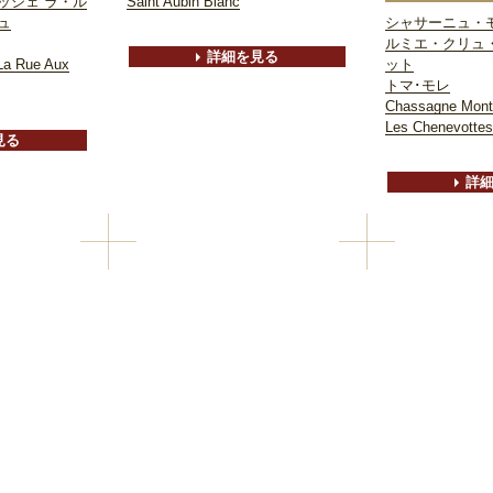
ッシェ ラ・ル
Saint Aubin Blanc
ュ
シャサーニュ・
ルミエ・クリュ
詳細を見る
La Rue Aux
ット
トマ･モレ
Chassagne Montr
Les Chenevottes
見る
詳