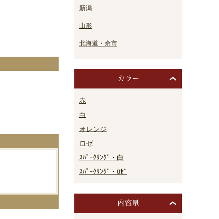
新潟
山形
北海道・余市
カラー
。
赤
白
オレンジ
ロゼ
ｽﾊﾟｰｸﾘﾝｸﾞ・白
ｽﾊﾟｰｸﾘﾝｸﾞ・ﾛｾﾞ
内容量