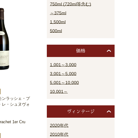
750ml (720ml等含む)
～375ml
1,500ml
500ml
価格
1,001～3,000
3,001～5,000
5,001～10,000
10,001～
モンラッシェ・プ
・レ・シュヌヴォ
ヴィンテージ
achet 1er Cru
2020年代
2010年代