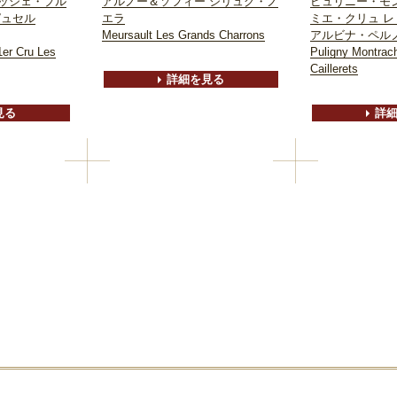
ッシェ・プル
アルノー＆ソフィー シリュグ・ノ
ピュリニー・モ
ピュセル
エラ
ミエ・クリュ 
Meursault Les Grands Charrons
アルビナ・ペル
1er Cru Les
Puligny Montrach
Caillerets
詳細を見る
見る
詳