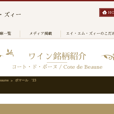
H
・ズィー
庫一覧
メディア掲載
エイ・エム・ズィーのこだ
ワイン銘柄紹介
コート・ド・ボーヌ / Cote de Beaune
aune
ポマール ’23