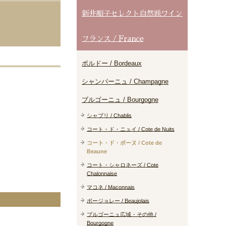
新井順子セレクト自然派ワイン
フランス / France
ボルドー / Bordeaux
シャンパーニュ / Champagne
ブルゴーニュ / Bourgogne
シャブリ / Chablis
コート・ド・ニュイ / Cote de Nuits
コート・ド・ボーヌ / Cote de
Beaune
コート・シャロネーズ / Cote
Chalonnaise
マコネ / Maconnais
ボージョレー / Beaujolais
ブルゴーニュ広域・その他 /
Bourgogne