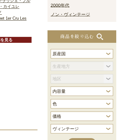
ンラッシェ・プル
2000年代
レ・カイユレ
ノ
ノン・ヴィンテージ
et 1er Cru Les
商品を絞り込む
細を見る