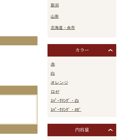
新潟
山形
北海道・余市
カラー
。
赤
白
オレンジ
ロゼ
ｽﾊﾟｰｸﾘﾝｸﾞ・白
ｽﾊﾟｰｸﾘﾝｸﾞ・ﾛｾﾞ
内容量