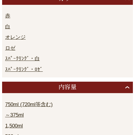
赤
白
オレンジ
ロゼ
ｽﾊﾟｰｸﾘﾝｸﾞ・白
ｽﾊﾟｰｸﾘﾝｸﾞ・ﾛｾﾞ
内容量
750ml (720ml等含む)
～375ml
1,500ml