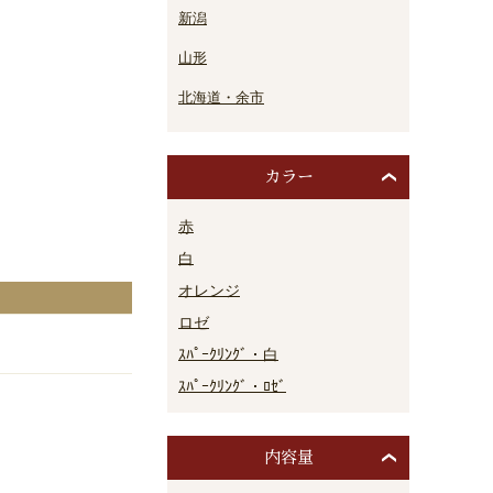
新潟
山形
北海道・余市
カラー
赤
白
オレンジ
ロゼ
ｽﾊﾟｰｸﾘﾝｸﾞ・白
ｽﾊﾟｰｸﾘﾝｸﾞ・ﾛｾﾞ
内容量