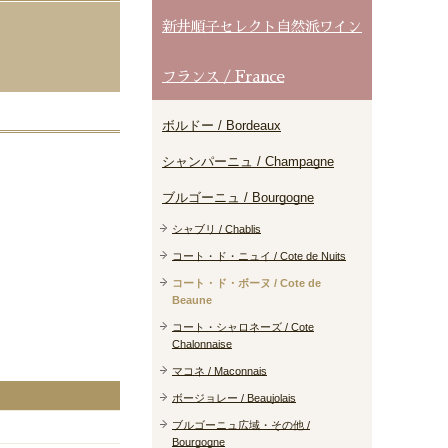
新井順子セレクト自然派ワイン
フランス / France
ボルドー / Bordeaux
シャンパーニュ / Champagne
ブルゴーニュ / Bourgogne
シャブリ / Chablis
コート・ド・ニュイ / Cote de Nuits
コート・ド・ボーヌ / Cote de
Beaune
コート・シャロネーズ / Cote
Chalonnaise
マコネ / Maconnais
ボージョレー / Beaujolais
ブルゴーニュ広域・その他 /
Bourgogne