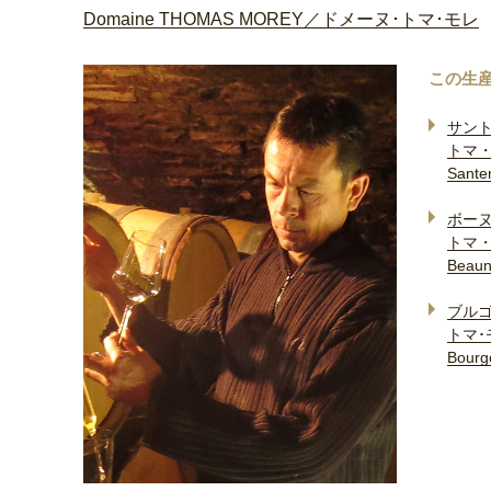
Domaine THOMAS MOREY／ドメーヌ･トマ･モレ
この生
サン
トマ
Santen
ボー
トマ
Beaun
ブル
トマ･
Bourg