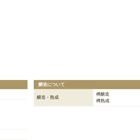
醸造について
樽醸造
醸造・熟成
樽熟成