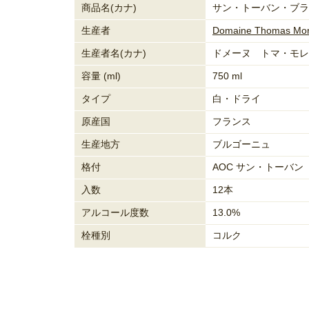
商品名(カナ)
サン・トーバン・ブラ
生産者
Domaine Thomas Mo
生産者名(カナ)
ドメーヌ トマ・モレ
容量 (ml)
750 ml
タイプ
白・ドライ
原産国
フランス
生産地方
ブルゴーニュ
格付
AOC サン・トーバン
入数
12本
アルコール度数
13.0%
栓種別
コルク