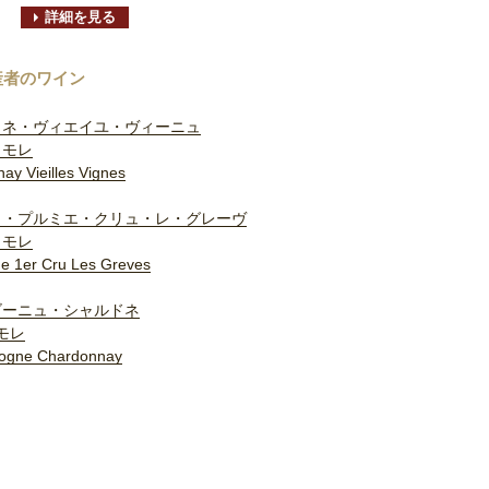
詳細を見る
産者のワイン
トネ・ヴィエイユ・ヴィーニュ
・モレ
ay Vieilles Vignes
ヌ・プルミエ・クリュ・レ・グレーヴ
・モレ
e 1er Cru Les Greves
ゴーニュ・シャルドネ
モレ
ogne Chardonnay