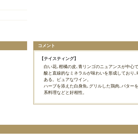
コメント
【テイスティング】
白い花､柑橘の皮､青リンゴのニュアンスが中心
酸と直線的なミネラルが味わいを形成しており､
ある。ピュアなワイン。
ハーブを添えた白身魚､グリルした鶏肉､バター
系料理などと好相性。