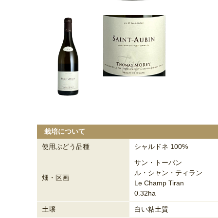
栽培について
使用ぶどう品種
シャルドネ 100%
サン・トーバン
ル・シャン・ティラン
畑・区画
Le Champ Tiran
0.32ha
土壌
白い粘土質