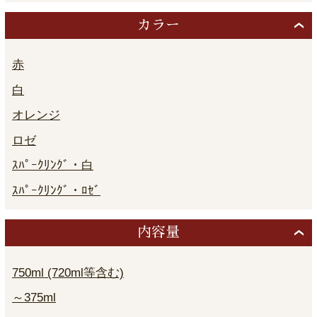
カラー
赤
白
オレンジ
ロゼ
ｽﾊﾟｰｸﾘﾝｸﾞ・白
ｽﾊﾟｰｸﾘﾝｸﾞ・ﾛｾﾞ
内容量
750ml (720ml等含む)
～375ml