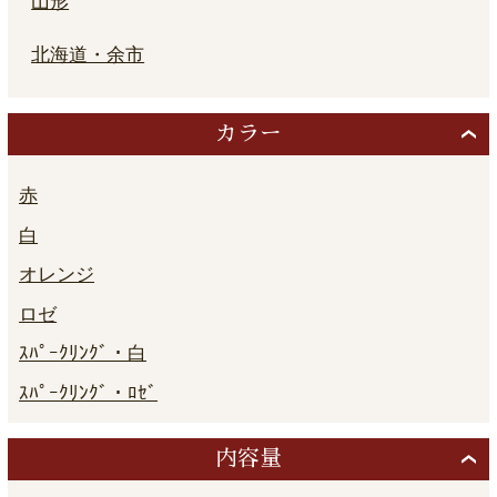
山形
北海道・余市
カラー
赤
白
オレンジ
ロゼ
ｽﾊﾟｰｸﾘﾝｸﾞ・白
ｽﾊﾟｰｸﾘﾝｸﾞ・ﾛｾﾞ
内容量