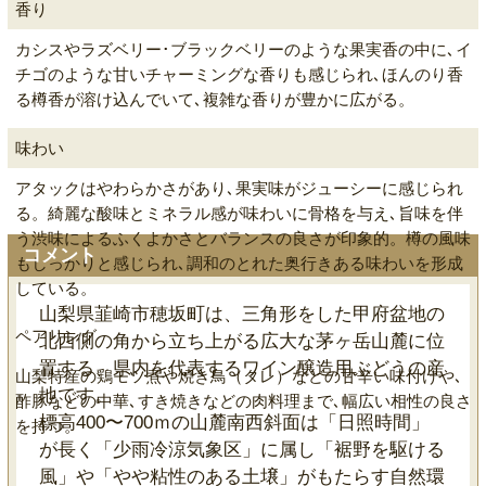
香り
カシスやラズベリー･ブラックベリーのような果実香の中に､イ
チゴのような甘いチャーミングな香りも感じられ､ほんのり香
る樽香が溶け込んでいて､複雑な香りが豊かに広がる。
味わい
アタックはやわらかさがあり､果実味がジューシーに感じられ
る。綺麗な酸味とミネラル感が味わいに骨格を与え､旨味を伴
う渋味によるふくよかさとバランスの良さが印象的。樽の風味
コメント
もしっかりと感じられ､調和のとれた奥行きある味わいを形成
している。
山梨県韮崎市穂坂町は、三角形をした甲府盆地の
ペアリング
北西側の角から立ち上がる広大な茅ヶ岳山麓に位
置する、県内を代表するワイン醸造用ぶどうの産
山梨特産の鶏モツ煮や焼き鳥（タレ）などの甘辛い味付けや､
地です。
酢豚などの中華､すき焼きなどの肉料理まで､幅広い相性の良さ
標高400〜700ｍの山麓南西斜面は「日照時間」
を持つ。
が長く「少雨冷涼気象区」に属し「裾野を駆ける
風」や「やや粘性のある土壌」がもたらす自然環