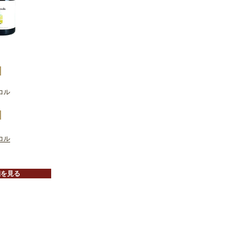
コル
コル
細を見る