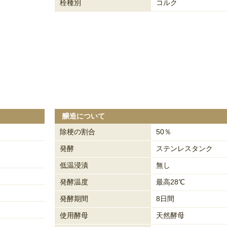
栓種別
コルク
醸造について
除梗の割合
50％
発酵
ステンレスタンク
低温浸漬
無し
発酵温度
最高28℃
発酵期間
8日間
使用酵母
天然酵母