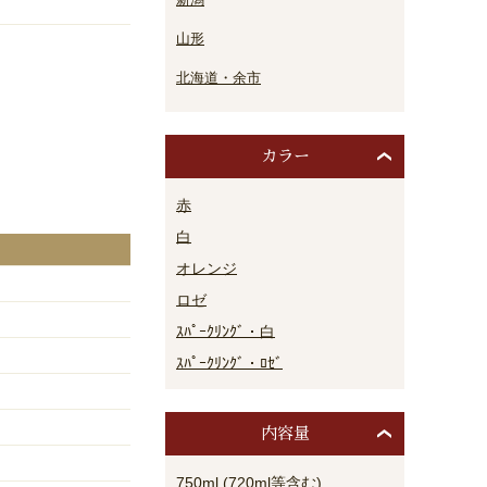
山形
北海道・余市
カラー
赤
白
オレンジ
ロゼ
ｽﾊﾟｰｸﾘﾝｸﾞ・白
ｽﾊﾟｰｸﾘﾝｸﾞ・ﾛｾﾞ
内容量
750ml (720ml等含む)