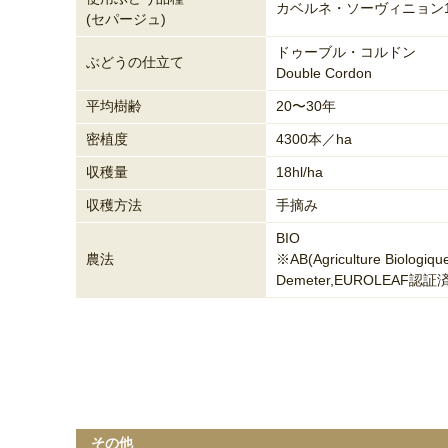
カベルネ・ソーヴィニョン1
(セパージュ)
ドゥーブル・コルドン
ぶどうの仕立て
Double Cordon
平均樹齢
20〜30年
密植度
4300本／ha
収穫量
18hl/ha
収穫方法
手摘み
BIO
農法
※AB(Agriculture Biologique
Demeter,EUROLEAF認証
その他