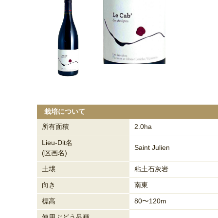
栽培について
所有面積
2.0ha
Lieu-Dit名
Saint Julien
(区画名)
土壌
粘土石灰岩
向き
南東
標高
80〜120m
使用ぶどう品種