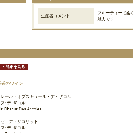
フルーティーで柔
生産者コメント
魅力です
詳細を見る
産者のワイン
クレール・オブスキュール・デ・ザコル
ヌ･デ･ザコル
ir Obscur Des Accoles
ロゼ・デ・ザコリット
ヌ･デ･ザコル