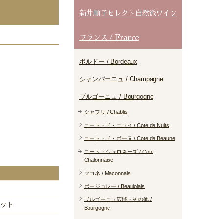
新井順子セレクト自然派ワイン
フランス / France
ボルドー / Bordeaux
シャンパーニュ / Champagne
ブルゴーニュ / Bourgogne
シャブリ / Chablis
コート・ド・ニュイ / Cote de Nuits
コート・ド・ボーヌ / Cote de Beaune
コート・シャロネーズ / Cote
Chalonnaise
マコネ / Maconnais
ボージョレー / Beaujolais
ブルゴーニュ広域・その他 /
ット
Bourgogne