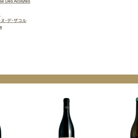
se Des Acolytes
フ
ヌ･デ･ザコル
e