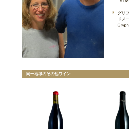
Le Ro
グリ
ドメー
Gryph
同一地域のその他ワイン