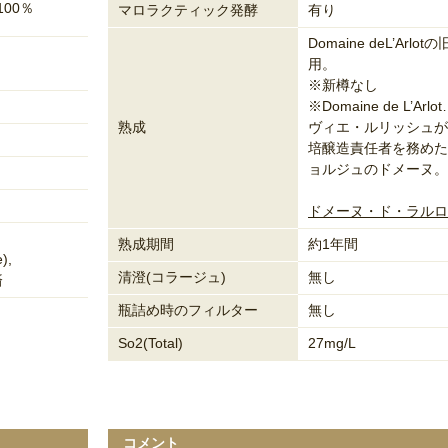
00％
マロラクティック発酵
有り
Domaine deL’Arl
用。
※新樽なし
※Domaine de L’A
熟成
ヴィエ・ルリッシュが
培醸造責任者を務めた
ョルジュのドメーヌ。
ドメーヌ・ド・ラルロ
熟成期間
約1年間
),
清澄(コラージュ)
無し
済
瓶詰め時のフィルター
無し
So2(Total)
27mg/L
コメント