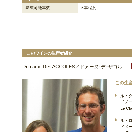
熟成可能年数
5年程度
このワインの生産者紹介
Domaine Des ACCOLES／ドメーヌ･デ･ザコル
この生
ル・
ドメー
Le Cla
ル・
ドメー