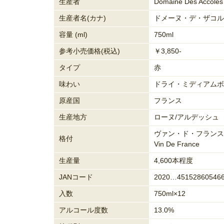
生産者
Domaine Des Accoles
生産者名(カナ)
ドメーヌ・デ・ザコル
容量 (ml)
750ml
参考小売価格(税込)
￥3,850-
タイプ
赤
味わい
ドライ・ミディアムボ
原産国
フランス
生産地方
ローヌ/アルデッシュ
ヴァン・ド・フランス
格付
Vin De France
生産量
4,600本程度
JANコード
2020…45152860546
入数
750ml×12
アルコール度数
13.0%