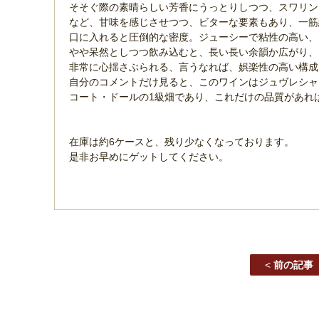
そそぐ際の素晴らしい芳香にうっとりしつつ、スワリン
など、甘味を感じさせつつ、ビターな要素もあり、一
口に入れると圧倒的な密度。ジューシーで粘性の高い
やや呆然としつつ飲み込むと、長い長い余韻か広がり
非常に心揺さぶられる、言うなれば、娯楽性の高い構
自分のコメントだけ見ると、このワインはジュヴレシ
コート・ドールの1級畑であり、これだけの品質があ
在庫は約6ケースと、残り少なくなっております。
是非お早めにゲットしてください。
<
前の記事