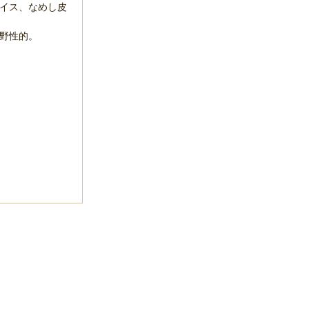
イス、なめし皮
り野性的。