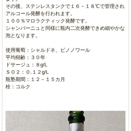
その後、ステンレスタンクで１６－１８℃で管理され
アルコール発酵を行われます。
１００％マロラクティック発酵です。
シャンパーニュと同様に瓶内二次発酵できめ細やかな
泡となります。
使用葡萄：シャルドネ、ピノノワール
平均樹齢：３０年
ドサージュ：８g/L
ＳＯ２：０.１２g/L
瓶塾期間：１２－１５カ月
栓：コルク