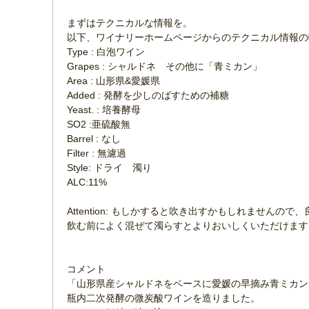
まずはテクニカルな情報を。
以下、ワイナリーホームページからのテクニカル情報
Type : 白泡ワイン
Grapes : シャルドネ その他に「青ミカン」
Area : 山形県&愛媛県
Added : 発酵を少しのばすための補糖
Yeast. : 培養酵母
SO2 :亜硫酸無
Barrel : なし
Filter : 無濾過
Style: ドライ 濁り
ALC:11%
Attention: もしかすると吹き出すかもしれません
飲む前によく混ぜて濁らすとよりおいしくいただけます
コメント
「山形県産シャルドネをベースに愛媛の早摘み青ミカ
瓶内二次発酵の微炭酸ワインを造りました。