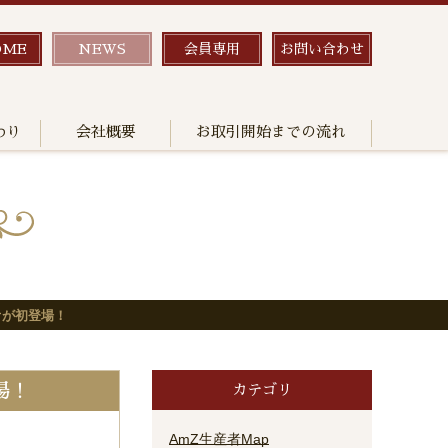
OME
NEWS
会員専用
お問い合わせ
わり
会社概要
お取引開始までの流れ
オが初登場！
場！
カテゴリ
AmZ生産者Map