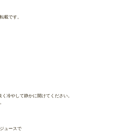
の転載です。
ので、良く冷やして静かに開けてください。
。
ンジュースで