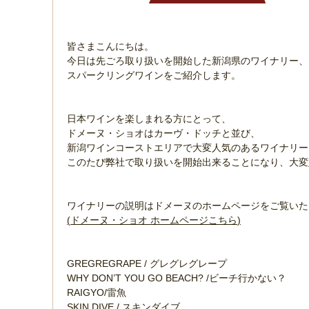
皆さまこんにちは。
今日は先ごろ取り扱いを開始した新潟県のワイナリー、
スパークリングワインをご紹介します。
日本ワインを楽しまれる方にとって、
ドメーヌ・ショオはカーヴ・ドッチと並び、
新潟ワインコーストエリアで大変人気のあるワイナリー
このたび弊社で取り扱いを開始出来ることになり、大変
ワイナリーの説明はドメーヌのホームページをご覧いた
(
ドメーヌ・ショオ ホームページこちら
)
GREGREGRAPE / グレグレグレープ
WHY DON’T YOU GO BEACH? /ビーチ行かない？
RAIGYO/雷魚
SKIN DIVE / スキンダイブ