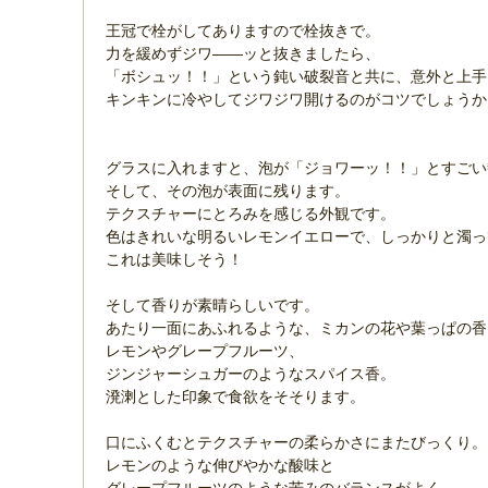
王冠で栓がしてありますので栓抜きで。
力を緩めずジワ――ッと抜きましたら、
「ボシュッ！！」という鈍い破裂音と共に、意外と上手
キンキンに冷やしてジワジワ開けるのがコツでしょうか
グラスに入れますと、泡が「ジョワーッ！！」とすごい
そして、その泡が表面に残ります。
テクスチャーにとろみを感じる外観です。
色はきれいな明るいレモンイエローで、しっかりと濁っ
これは美味しそう！
そして香りが素晴らしいです。
あたり一面にあふれるような、ミカンの花や葉っぱの香
レモンやグレープフルーツ、
ジンジャーシュガーのようなスパイス香。
溌溂とした印象で食欲をそそります。
口にふくむとテクスチャーの柔らかさにまたびっくり。
レモンのような伸びやかな酸味と